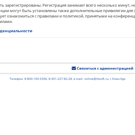
ь зарегистрированы. Регистрация занимает всего несколько минут, н
ции могут быть установлены также дополнительные привилегии для 
дует ознакомиться с правилами и политикой, принятыми на конференци
вилами.
иденциальности
Связаться с администрацией
Телефон: 8-800-100-5306, 8-301-227-82-28, e-mail: online@rbsoft.ru, г.Улан-Удэ