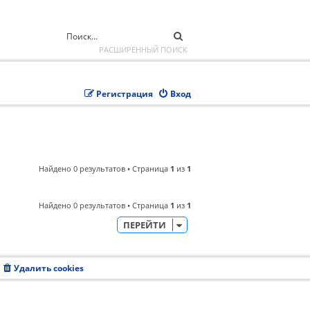
ПОИСК
РАСШИРЕННЫЙ ПОИСК
Регистрация
Вход
Найдено 0 результатов • Страница
1
из
1
Найдено 0 результатов • Страница
1
из
1
ПЕРЕЙТИ
Удалить cookies
Часовой пояс:
UTC+08:00