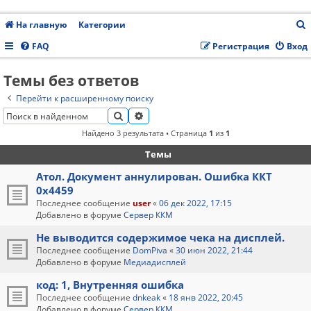
На главную
Категории
FAQ
Регистрация
Вход
Темы без ответов
с
Перейти к расширенному поиску
ПОИСК
РАСШИРЕННЫЙ ПОИСК
Найдено 3 результата • Страница
1
из
1
Темы
Атол. Документ аннулирован. Ошибка ККТ
0x4459
Последнее сообщение
user
«
06 дек 2022, 17:15
Добавлено в форуме
Сервер ККМ
Не выводится содержимое чека на дисплей.
Последнее сообщение
DomPiva
«
30 июн 2022, 21:44
Добавлено в форуме
Медиадисплей
код: 1, Внутренняя ошибка
Последнее сообщение
dnkeak
«
18 янв 2022, 20:45
Добавлено в форуме
Сервер ККМ