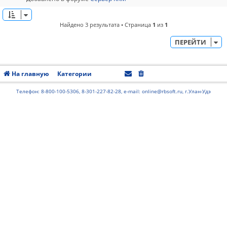
Найдено 3 результата • Страница
1
из
1
ПЕРЕЙТИ
На главную
Категории
Часовой пояс:
UTC+08:00
Телефон: 8-800-100-5306, 8-301-227-82-28, e-mail: online@rbsoft.ru, г.Улан-Удэ