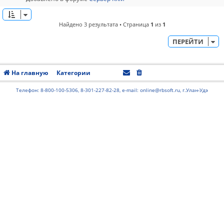
Найдено 3 результата • Страница
1
из
1
ПЕРЕЙТИ
На главную
Категории
Часовой пояс:
UTC+08:00
Телефон: 8-800-100-5306, 8-301-227-82-28, e-mail: online@rbsoft.ru, г.Улан-Удэ