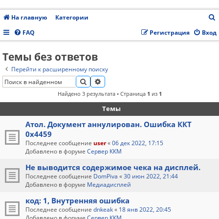
На главную
Категории
FAQ
Регистрация
Вход
Темы без ответов
с
Перейти к расширенному поиску
ПОИСК
РАСШИРЕННЫЙ ПОИСК
Найдено 3 результата • Страница
1
из
1
Темы
Атол. Документ аннулирован. Ошибка ККТ
0x4459
Последнее сообщение
user
«
06 дек 2022, 17:15
Добавлено в форуме
Сервер ККМ
Не выводится содержимое чека на дисплей.
Последнее сообщение
DomPiva
«
30 июн 2022, 21:44
Добавлено в форуме
Медиадисплей
код: 1, Внутренняя ошибка
Последнее сообщение
dnkeak
«
18 янв 2022, 20:45
Добавлено в форуме
Сервер ККМ