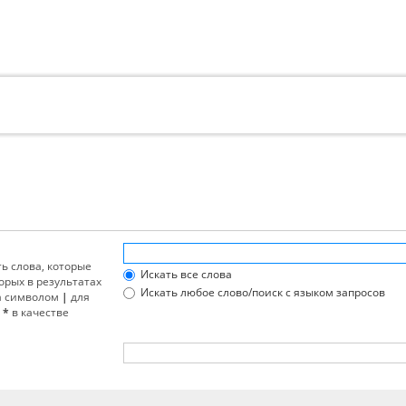
ть слова, которые
Искать все слова
орых в результатах
Искать любое слово/поиск с языком запросов
ва символом
|
для
е
*
в качестве