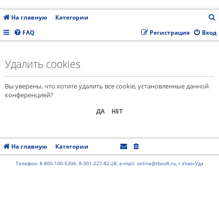
На главную
Категории
FAQ
Регистрация
Вход
с
Удалить cookies
Вы уверены, что хотите удалить все cookie, установленные данной
конференцией?
На главную
Категории
Часовой пояс:
UTC+08:00
Телефон: 8-800-100-5306, 8-301-227-82-28, e-mail: online@rbsoft.ru, г.Улан-Удэ