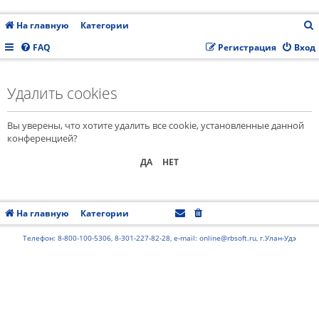
На главную
Категории
FAQ
Регистрация
Вход
с
Удалить cookies
Вы уверены, что хотите удалить все cookie, установленные данной
конференцией?
На главную
Категории
Часовой пояс:
UTC+08:00
Телефон: 8-800-100-5306, 8-301-227-82-28, e-mail: online@rbsoft.ru, г.Улан-Удэ