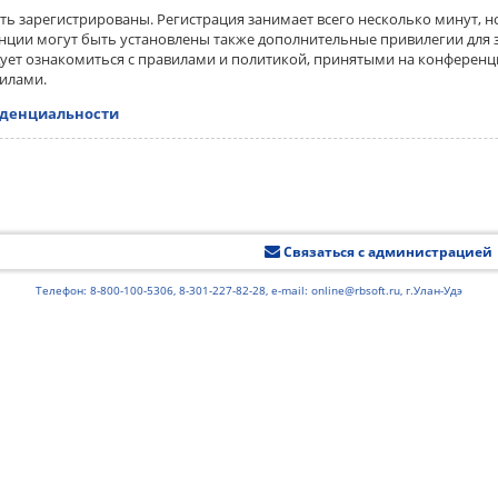
ь зарегистрированы. Регистрация занимает всего несколько минут, н
ции могут быть установлены также дополнительные привилегии для 
дует ознакомиться с правилами и политикой, принятыми на конференци
вилами.
иденциальности
Связаться с администрацией
Телефон: 8-800-100-5306, 8-301-227-82-28, e-mail: online@rbsoft.ru, г.Улан-Удэ