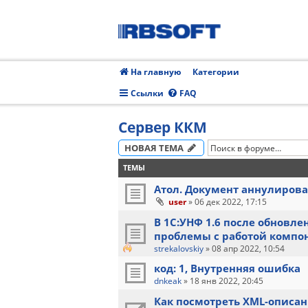
На главную
Категории
Ссылки
FAQ
Сервер ККМ
НОВАЯ ТЕМА
ТЕМЫ
Атол. Документ аннулирова
user
»
06 дек 2022, 17:15
В 1С:УНФ 1.6 после обновл
проблемы с работой компо
strekalovskiy
»
08 апр 2022, 10:54
код: 1, Внутренняя ошибка
dnkeak
»
18 янв 2022, 20:45
Как посмотреть XML-опиcан