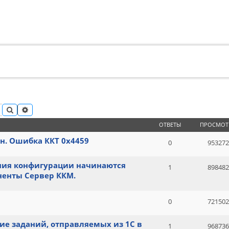
ПОИСК
РАСШИРЕННЫЙ ПОИСК
ОТВЕТЫ
ПРОСМОТ
н. Ошибка ККТ 0x4459
0
953272
ения конфигурации начинаются
1
898482
ненты Сервер ККМ.
0
721502
ие заданий, отправляемых из 1С в
1
968736