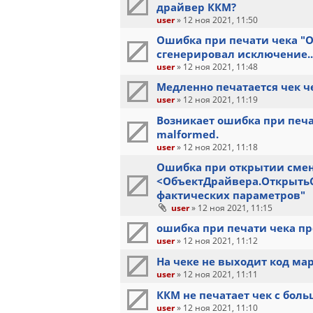
драйвер ККМ?
user
»
12 ноя 2021, 11:50
Ошибка при печати чека "От
сгенерировал исключение..
user
»
12 ноя 2021, 11:48
Медленно печатается чек ч
user
»
12 ноя 2021, 11:19
Возникает ошибка при печат
malformed.
user
»
12 ноя 2021, 11:18
Ошибка при открытии смен
<ОбъектДрайвера.ОткрытьС
фактических параметров"
user
»
12 ноя 2021, 11:15
ошибка при печати чека п
user
»
12 ноя 2021, 11:12
На чеке не выходит код ма
user
»
12 ноя 2021, 11:11
ККМ не печатает чек с бол
user
»
12 ноя 2021, 11:10