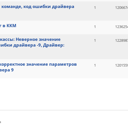
 команде, код ошибки драйвера
1
120667
г в ККМ
1
123625
т кассы: Неверное значение
1
122898
шибки драйвера -9, Драйвер:
екорректное значение параметров
1
120155
вера 9
я