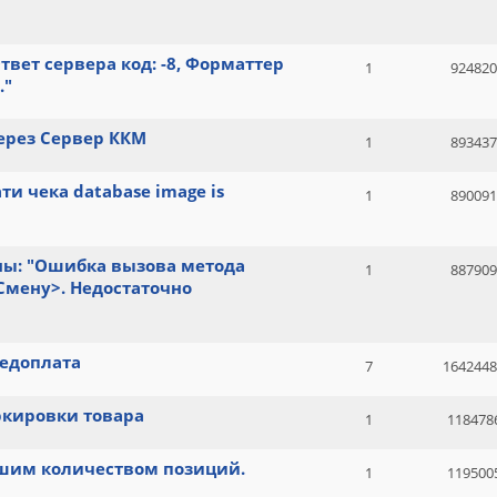
вет сервера код: -8, Форматтер
1
924820
."
ерез Сервер ККМ
1
893437
и чека database image is
1
890091
ы: "Ошибка вызова метода
1
887909
мену>. Недостаточно
редоплата
7
1642448
ркировки товара
1
118478
ьшим количеством позиций.
1
119500