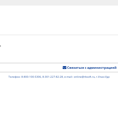
я
Связаться с администрацией
Телефон: 8-800-100-5306, 8-301-227-82-28, e-mail: online@rbsoft.ru, г.Улан-Удэ