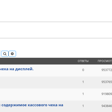
ПОИСК
РАСШИРЕННЫЙ ПОИСК
ОТВЕТЫ
ПРОСМОТ
ека на дисплей.
0
953772
1
953765
1
919809
и содержимое кассового чека на
1
943846