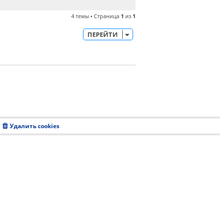
4 темы • Страница
1
из
1
ПЕРЕЙТИ
Удалить cookies
Часовой пояс:
UTC+08:00