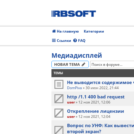
На главную
Категории
Ссылки
FAQ
Медиадисплей
НОВАЯ ТЕМА
ТЕМЫ
Не выводится содержимое ч
DomPiva
»
30 июн 2022, 21:44
http /1.1 400 bad request
user
»
12 ноя 2021, 12:06
Открепление лицензии
user
»
12 ноя 2021, 12:04
Вопрос по УНФ: Как вывест
второй экран?