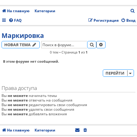
На главную
Категории
FAQ
Регистрация
Вход
Маркировка
с
ПОИСК
РАСШИРЕННЫЙ
НОВАЯ ТЕМА
0 тем • Страница
1
из
1
В этом форуме нет сообщений.
ПЕРЕЙТИ
Права доступа
Вы
не можете
начинать темы
Вы
не можете
отвечать на сообщения
Вы
не можете
редактировать свои сообщения
Вы
не можете
удалять свои сообщения
Вы
не можете
добавлять вложения
На главную
Категории
Часовой пояс:
UTC+08:00